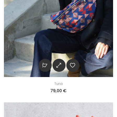
Tuna
79,00
€