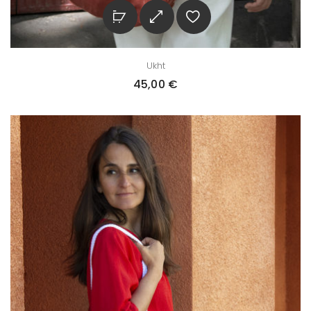
Ukht
45,00
€