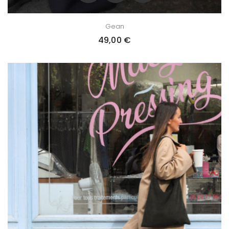
Gean
49,00
€