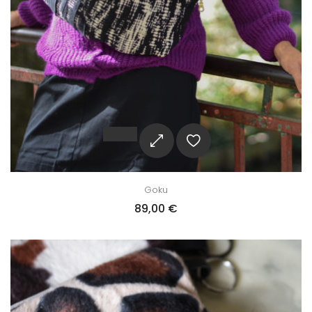
Goku
89,00
€