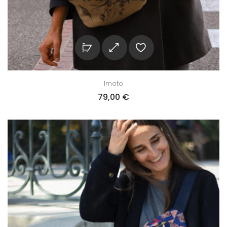
Imoto
79,00
€