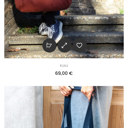
Kala
69,00
€