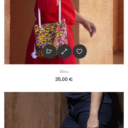
Aliou
35,00
€