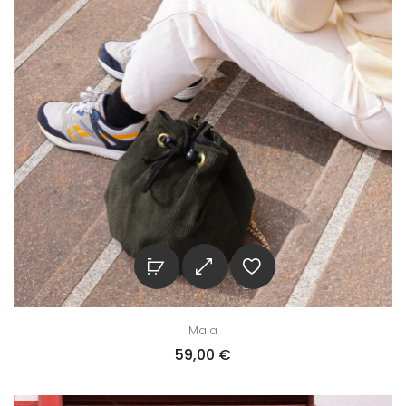
Maia
59,00
€