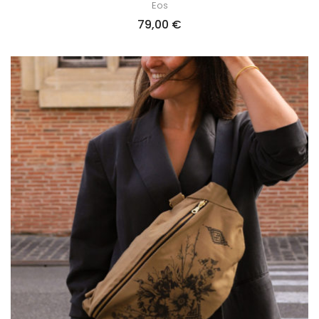
Eos
79,00
€