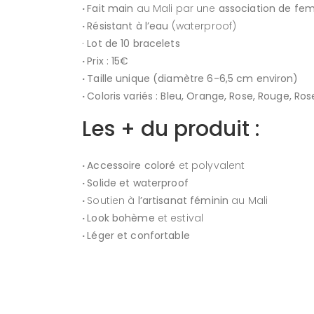
·
Fait main
au Mali par une
association de f
·
Résistant à l’eau
(waterproof)
·
Lot de 10 bracelets
·
Prix
:
15€
·
Taille unique (diamètre 6-6,5 cm environ)
·
Coloris variés
: Bleu, Orange, Rose, Rouge, Ros
Les + du produit :
·
Accessoire coloré
et polyvalent
·
Solide et waterproof
·
Soutien à
l’
artisanat féminin
au Mali
·
Look bohème
et estival
·
Léger et confortable