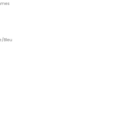
emmes
e/Bleu