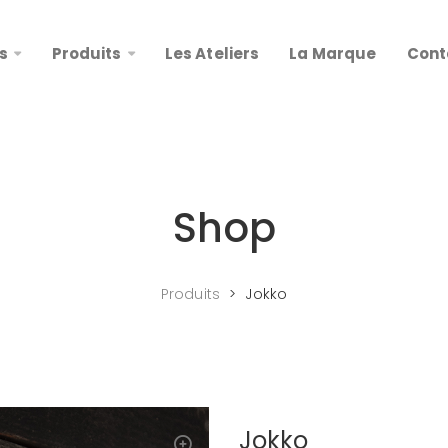
s
Produits
Les Ateliers
La Marque
Cont
Shop
Produits
>
Jokko
Jokko