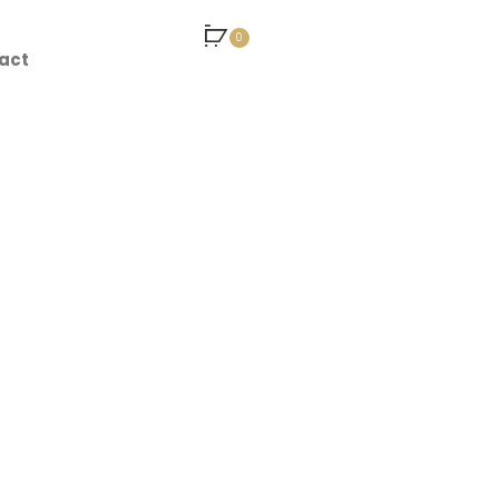
0
act