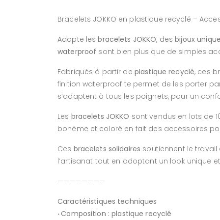
Bracelets JOKKO en plastique recyclé – Acces
Adopte les
bracelets JOKKO
, des
bijoux uniqu
waterproof
sont bien plus que de simples acce
Fabriqués à partir de
plastique recyclé
, ces b
finition
waterproof
te permet de les porter part
s’adaptent à tous les poignets, pour un confo
Les
bracelets JOKKO
sont vendus en
lots de 1
bohème et coloré en fait des accessoires pol
Ces
bracelets solidaires
soutiennent le trava
l’artisanat tout en adoptant un look unique e
————————
Caractéristiques techniques
·
Composition
:
plastique recyclé