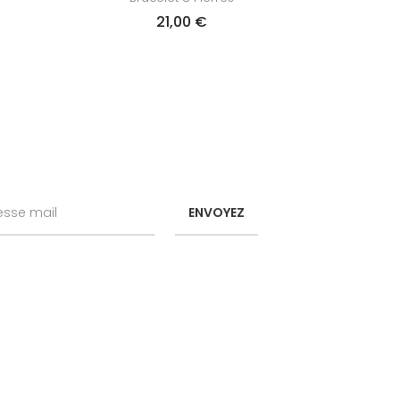
21,00
€
ENVOYEZ