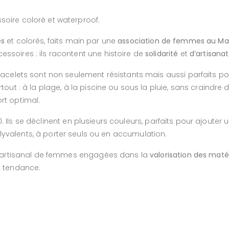
soire coloré et waterproof.
es
et colorés, faits main par une
association de femmes au Mal
ssoires : ils racontent une histoire de
solidarité
et
d’
artisanat
racelets sont non seulement résistants mais aussi parfaits p
out : à la plage, à la piscine ou sous la pluie, sans craindre d
rt optimal.
0
. Ils se déclinent en plusieurs
couleurs,
parfaits pour ajouter u
yvalents, à porter seuls ou en accumulation.
il artisanal de femmes engagées dans la
valorisation des maté
t tendance.