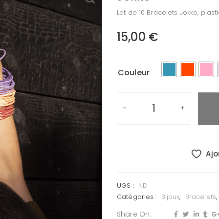
Lot de 10 Bracelets Jokko, plast
15,00
€
Couleur
Ajo
UGS :
ND
Catégories :
Bijoux
,
Bracelets
Share On: