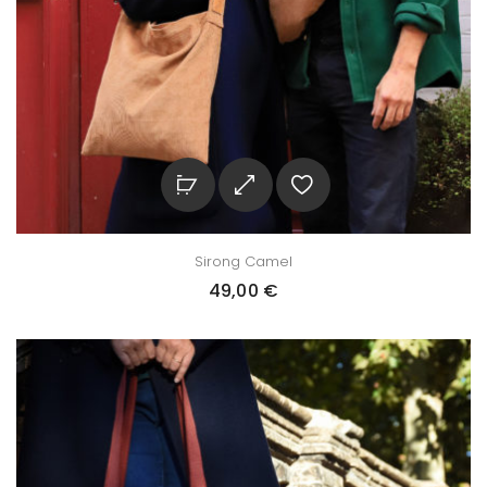
Sirong Camel
49,00
€