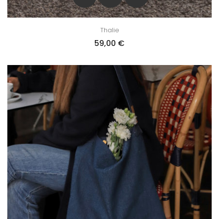
Thalie
59,00
€