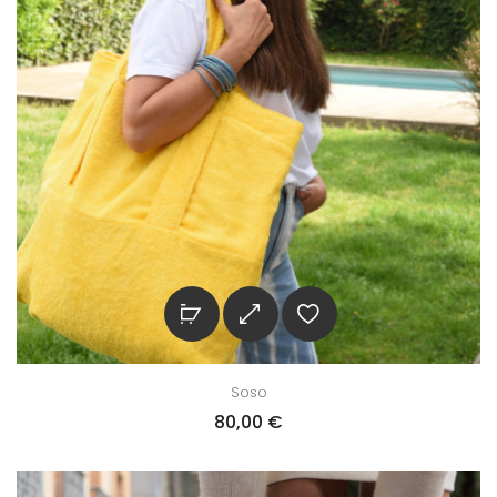
Soso
80,00
€