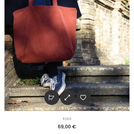
Kala
69,00
€