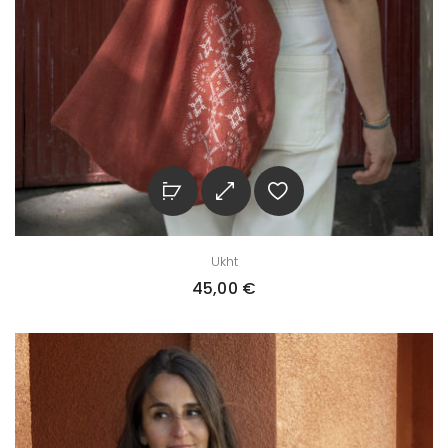
Ukht
45,00
€