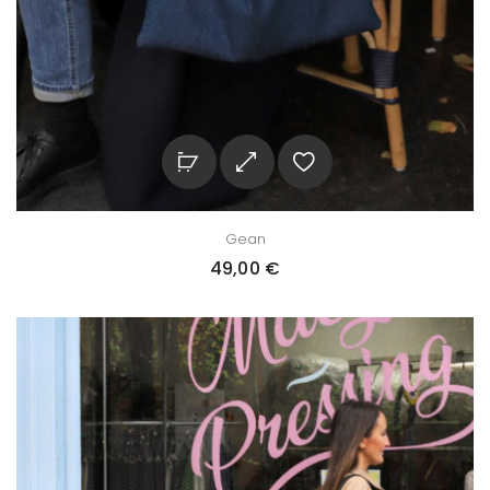
Gean
49,00
€