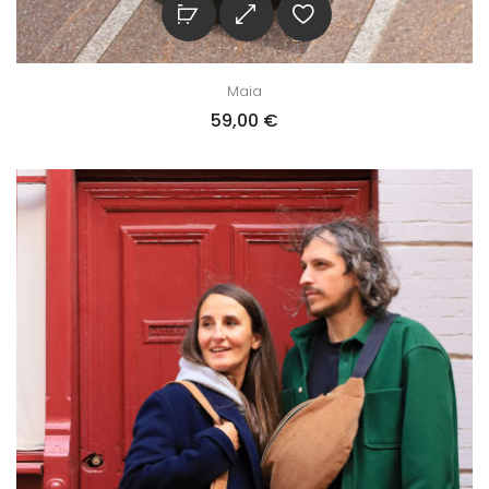
Maia
59,00
€