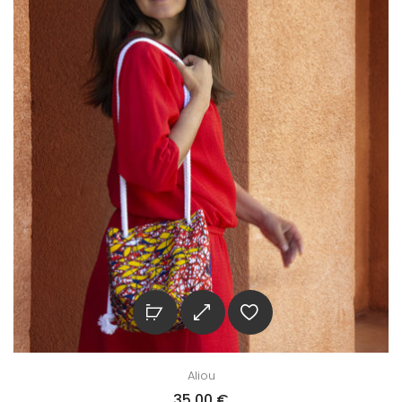
Aliou
35,00
€