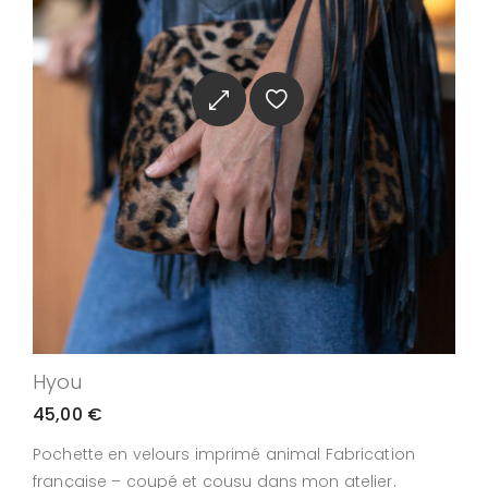
Hyou
45,00
€
Pochette en velours imprimé animal Fabrication
française – coupé et cousu dans mon atelier.