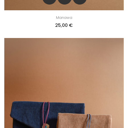
Manawa
25,00
€