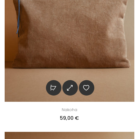
Nakoha
59,00
€