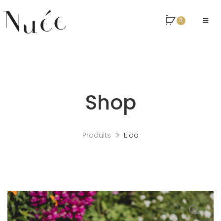
0
Shop
Produits
>
Eida