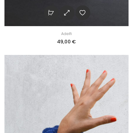
Adelfi
49,00
€