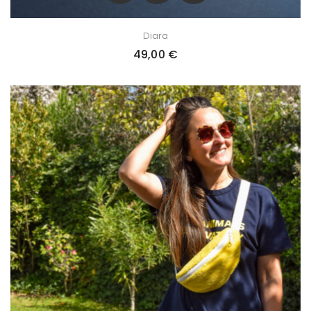
Diara
49,00
€