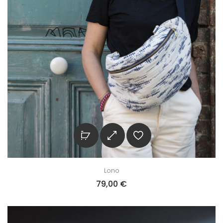
Lono
79,00
€