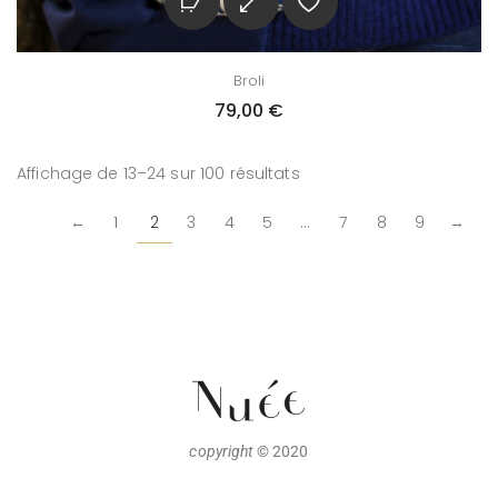
Broli
79,00
€
Affichage de 13–24 sur 100 résultats
←
1
2
3
4
5
…
7
8
9
→
copyright
© 2020