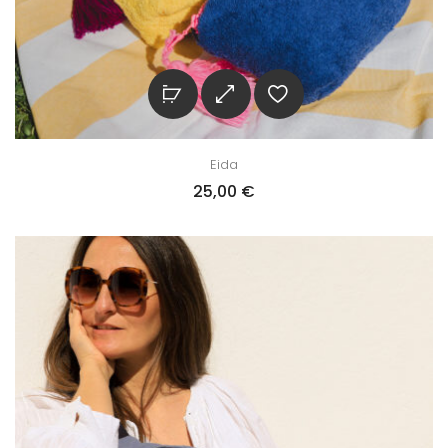
Eida
25,00
€