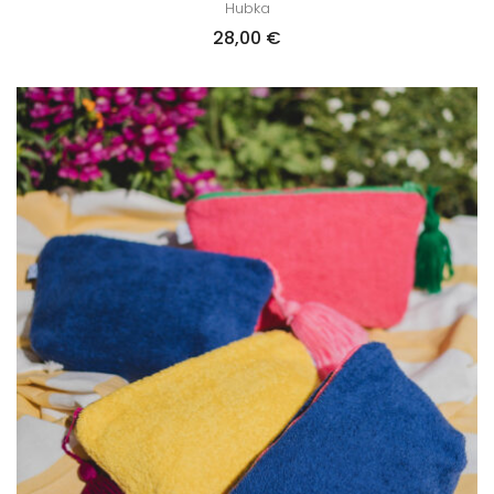
Hubka
28,00
€