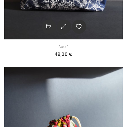
Adelfi
49,00
€