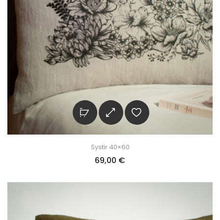
Systir 40×60
69,00
€