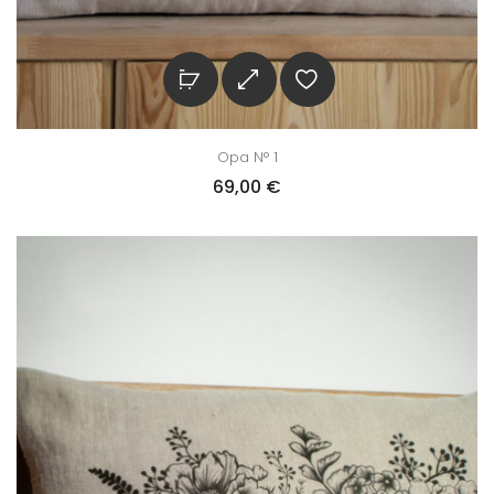
Opa N° 1
69,00
€