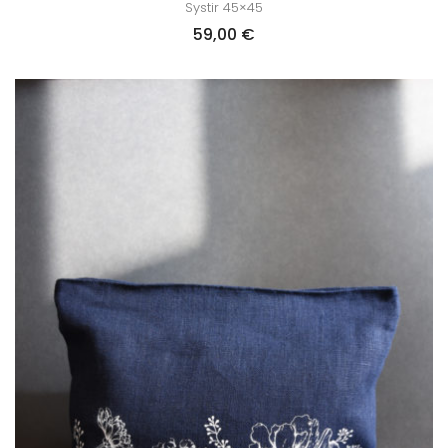
Systir 45×45
59,00
€