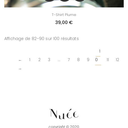
T-Shirt Plume
39,00
€
Affichage de 82–90 sur 100 résultats
1
←
1
2
3
…
7
8
9
0
11
12
→
copyright
© 2020