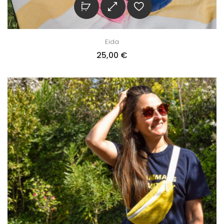
Eida
25,00
€