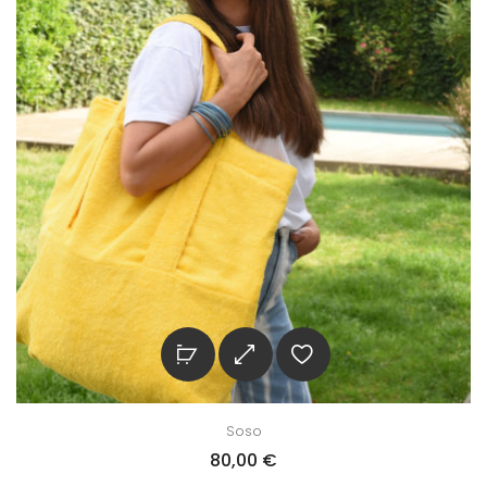
Soso
80,00
€