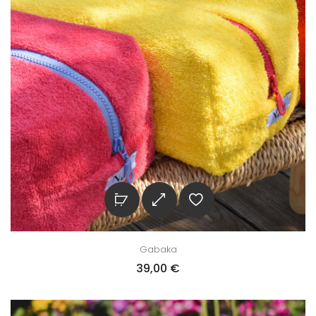
Gabaka
39,00
€