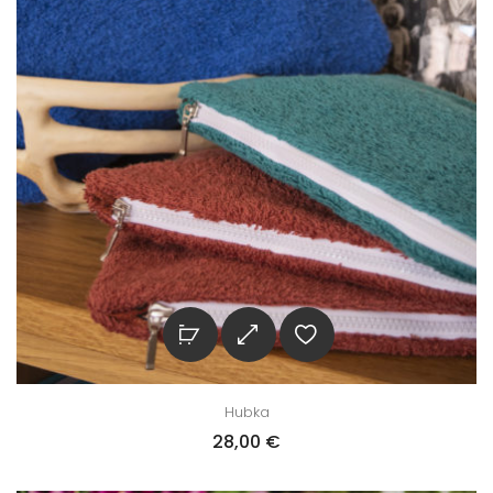
Hubka
28,00
€