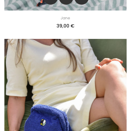
Jane
39,00
€